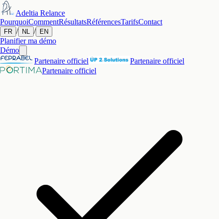
Adeltia
Relance
Pourquoi
Comment
Résultats
Références
Tarifs
Contact
/
/
FR
NL
EN
Planifier ma démo
Démo
Partenaire officiel
Partenaire officiel
Partenaire officiel