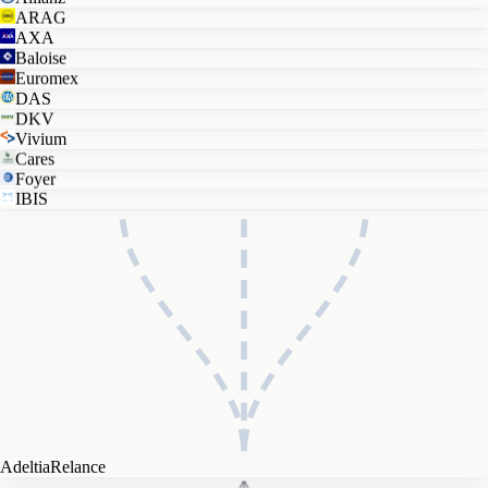
ARAG
AXA
Baloise
Euromex
DAS
DKV
Vivium
Cares
Foyer
IBIS
Adeltia
Relance