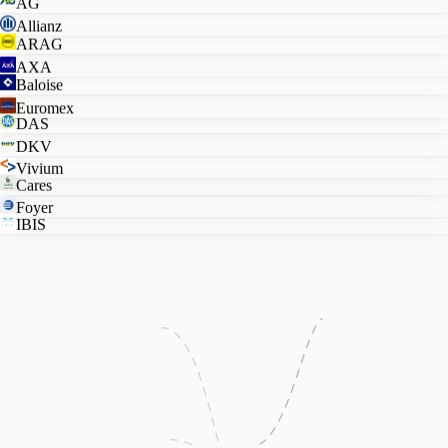
AG
Allianz
ARAG
AXA
Baloise
Euromex
DAS
DKV
Vivium
Cares
Foyer
IBIS